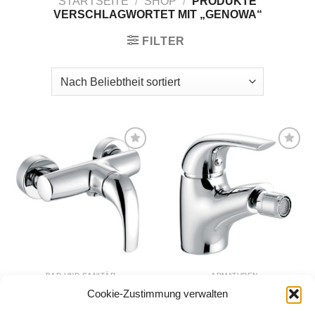
STARTSEITE
/
SHOP
/
PRODUKTE
VERSCHLAGWORTET MIT „GENOWA“
FILTER
Zur
Zur
Wunschliste
Wunschliste
hinzufügen
hinzufügen
BAD UND SANITÄR
ARMATUREN
Brausearmatur
Bidetarmatur
Cookie-Zustimmung verwalten
GENOVA VerdeLine
GENOVA VerdeLine
69,00
€
72,90
€