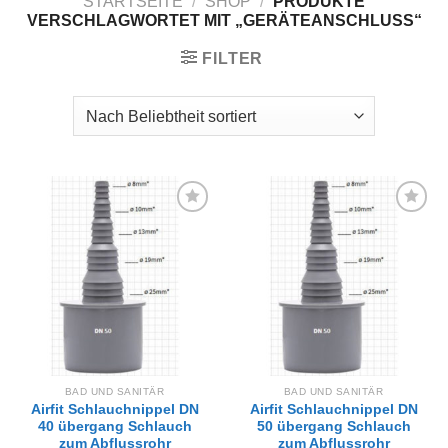
STARTSEITE
/
SHOP
/
PRODUKTE
VERSCHLAGWORTET MIT „GERÄTEANSCHLUSS“
FILTER
Zur
Zur
Wunschliste
Wunschliste
hinzufügen
hinzufügen
BAD UND SANITÄR
BAD UND SANITÄR
Airfit Schlauchnippel DN
Airfit Schlauchnippel DN
40 übergang Schlauch
50 übergang Schlauch
zum Abflussrohr
zum Abflussrohr