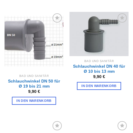
Zur
Zur
Wunschliste
Wunschliste
hinzufügen
hinzufügen
BAD UND SANITÄR
Schlauchwinkel DN 40 für
Ø 10 bis 13 mm
BAD UND SANITÄR
9,90
€
Schlauchwinkel DN 50 für
Ø 19 bis 21 mm
IN DEN WARENKORB
9,90
€
IN DEN WARENKORB