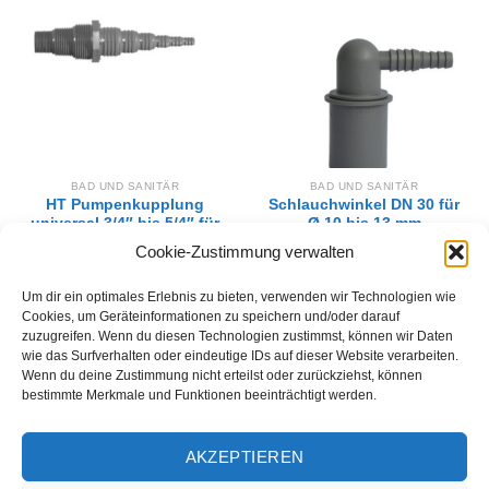
Zur
Zur
Wunschliste
Wunschliste
hinzufügen
hinzufügen
BAD UND SANITÄR
BAD UND SANITÄR
HT Pumpenkupplung
Schlauchwinkel DN 30 für
universal 3/4″ bis 5/4″ für
Ø 10 bis 13 mm
gerade Schläuche 8-
12,60
€
Cookie-Zustimmung verwalten
32mm
IN DEN WARENKORB
24,12
€
Um dir ein optimales Erlebnis zu bieten, verwenden wir Technologien wie
IN DEN WARENKORB
Cookies, um Geräteinformationen zu speichern und/oder darauf
zuzugreifen. Wenn du diesen Technologien zustimmst, können wir Daten
wie das Surfverhalten oder eindeutige IDs auf dieser Website verarbeiten.
Wenn du deine Zustimmung nicht erteilst oder zurückziehst, können
bestimmte Merkmale und Funktionen beeinträchtigt werden.
AKZEPTIEREN