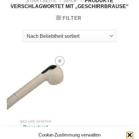
STARTSEITE
/
SHOP
/
PRODUKTE
VERSCHLAGWORTET MIT „GESCHIRRBRAUSE“
FILTER
Zur
Wunschliste
hinzufügen
BAD UND SANITÄR
Brausekopf
Küchenarmatur 2
Cookie-Zustimmung verwalten
Funktion Beige