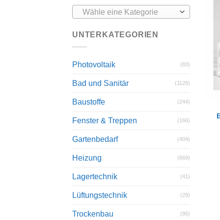
Wähle eine Kategorie
UNTERKATEGORIEN
Photovoltaik
(83)
Bad und Sanitär
(1126)
Baustoffe
(244)
Fenster & Treppen
(166)
Gartenbedarf
(404)
Heizung
(669)
Lagertechnik
(41)
Lüftungstechnik
(29)
Trockenbau
(95)