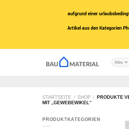
aufgrund einer urlaubsbeding
Artikel aus den Kategorien P
Zum
Inhalt
springen
STARTSEITE
/
SHOP
/
PRODUKTE V
MIT „GEWEBEWIKEL“
PRODUKTKATEGORIEN