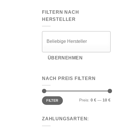
FILTERN NACH
HERSTELLER
ÜBERNEHMEN
NACH PREIS FILTERN
Min.
Max.
Preis:
0 €
—
10 €
FILTER
Preis
Preis
ZAHLUNGSARTEN: