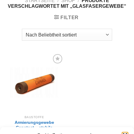
STARTSEITE
/
SHOP
/
PRODUKTE
VERSCHLAGWORTET MIT „GLASFASERGEWEBE“
FILTER
Zur
Wunschliste
hinzufügen
BAUSTOFFE
Armierungsgewebe
Capatect – stabile
Verstärkung für Fassaden