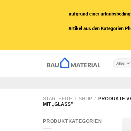
aufgrund einer urlaubsbeding
Artikel aus den Kategorien P
Zum
Inhalt
springen
STARTSEITE
/
SHOP
/
PRODUKTE V
MIT „GLASS“
PRODUKTKATEGORIEN