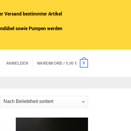
er Versand bestimmter Artikel
adendübel sowie Pumpen werden
0
ANMELDEN
WARENKORB /
0,00
€
ch
iebtheit
tiert