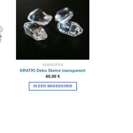
Zur
iste
Wunschliste
gen
hinzufügen
KAMINOFEN
KRATKI Deko Steine transparent
60,00
€
IN DEN WARENKORB