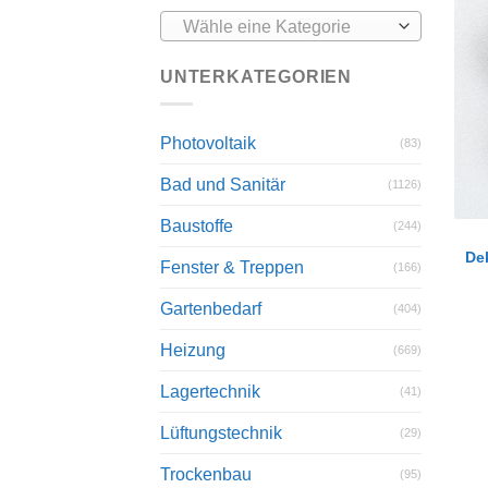
Wähle eine Kategorie
UNTERKATEGORIEN
Photovoltaik
(83)
Bad und Sanitär
(1126)
Baustoffe
(244)
De
Fenster & Treppen
(166)
Gartenbedarf
(404)
Heizung
(669)
Lagertechnik
(41)
Lüftungstechnik
(29)
Trockenbau
(95)