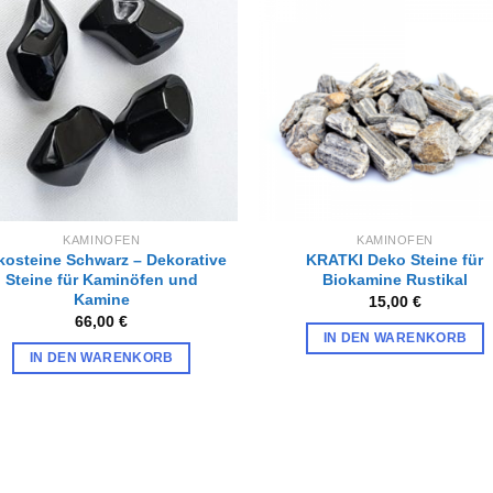
Zur
Zur
Wunschliste
Wunschl
hinzufügen
hinzufü
KAMINOFEN
KAMINOFEN
kosteine Schwarz – Dekorative
KRATKI Deko Steine für
Steine für Kaminöfen und
Biokamine Rustikal
Kamine
15,00
€
66,00
€
IN DEN WARENKORB
IN DEN WARENKORB
Zur