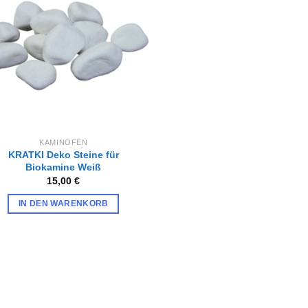
Wunschliste
hinzufügen
KAMINOFEN
KRATKI Deko Steine für
Biokamine Weiß
15,00
€
IN DEN WARENKORB