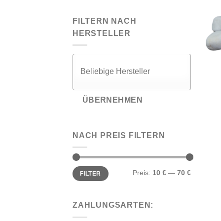
FILTERN NACH
HERSTELLER
ÜBERNEHMEN
NACH PREIS FILTERN
Min.
Max.
Preis:
10 €
—
70 €
FILTER
Preis
Preis
ZAHLUNGSARTEN: