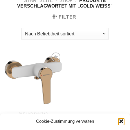
STARTSEITE
/
SHOP
/
PRODUKTE
VERSCHLAGWORTET MIT „GOLD/ WEISS“
FILTER
Zur
Wunschliste
hinzufügen
BAD UND SANITÄR
Brausearmatur
Cookie-Zustimmung verwalten
Alanis weiß / gold
69,00
€