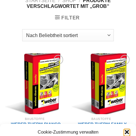
STARTSEITE
/
SHOP
/
PRODUKTE
VERSCHLAGWORTET MIT „GROB“
FILTER
Zur
Zur
Wunschliste
Wunschliste
hinzufügen
hinzufügen
BAUSTOFFE
BAUSTOFFE
WEBER.THERM BIANCO
WEBER.THERM FAMILY
Klebe-/Armierungsspachtel
Klebe-/Armierungsspachtel
Cookie-Zustimmung verwalten
grob 25kg
grob 25kg