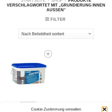
STARTSEITE
/
SHOP
/
PRODUKTE
VERSCHLAGWORTET MIT „GRUNDIERUNG INNEN
AUSSEN“
FILTER
Zur
Wunschliste
hinzufügen
BAUSTOFFE
Mapei ECO PRIM GRIP
Cookie-Zustimmung verwalten
PLUS 1kg,5kg,10kg