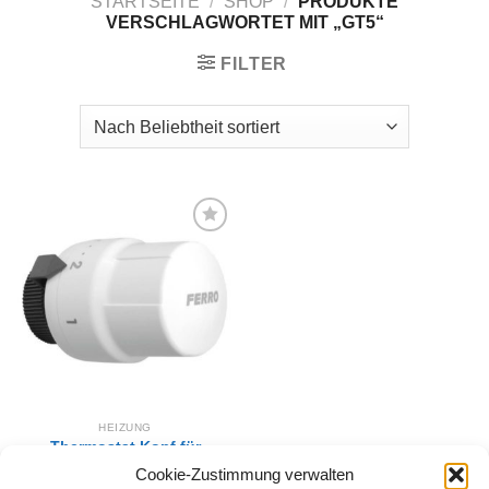
STARTSEITE
/
SHOP
/
PRODUKTE
VERSCHLAGWORTET MIT „GT5“
FILTER
Zur
Wunschliste
hinzufügen
HEIZUNG
Thermostat Kopf für
Thermostatventil mit
Cookie-Zustimmung verwalten
Adapter