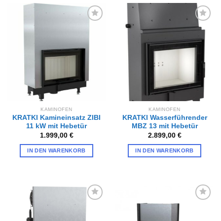
Zur
Zur
Wunschliste
Wunschliste
hinzufügen
hinzufügen
KAMINOFEN
KAMINOFEN
KRATKI Kamineinsatz ZIBI
KRATKI Wasserführender
11 kW mit Hebetür
MBZ 13 mit Hebetür
1.999,00
€
2.899,00
€
IN DEN WARENKORB
IN DEN WARENKORB
Zur
Zur
Wunschliste
Wunschliste
hinzufügen
hinzufügen