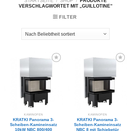
STARTSEITE
/
SHOP
/
PRODUKTE
VERSCHLAGWORTET MIT „GUILLOTINE“
FILTER
Zur
Zur
Wunschliste
Wunschliste
hinzufügen
hinzufügen
KAMINOFEN
KAMINOFEN
KRATKI Panorama 3-
KRATKI Panorama 3-
Scheiben-Kamineinsatz
Scheiben-Kamineinsatz
10kW NBC 800/400
NBC 8 mit Schiebetür