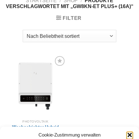
STARTSEITE
/
SHOP
/
PRODUKTE
VERSCHLAGWORTET MIT „GW8KN-ET PLUS+ (16A)“
FILTER
Zur
Wunschliste
hinzufügen
PHOTOVOLTAIK
Wechselrichter Hybrid
GoodWe GW8KN-ET
Cookie-Zustimmung verwalten
PLUS+ (16A)