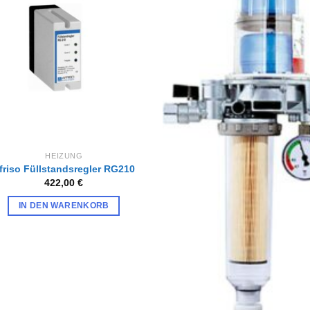
Zur
Zur
Wunschliste
Wunschl
hinzufügen
hinzufü
HEIZUNG
friso Füllstandsregler RG210
422,00
€
IN DEN WARENKORB