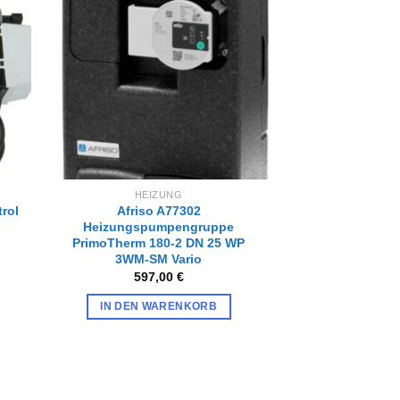
Zur
iste
Wunschliste
gen
hinzufügen
HEIZUNG
rol
Afriso A77302
Heizungspumpengruppe
PrimoTherm 180-2 DN 25 WP
3WM-SM Vario
597,00
€
IN DEN WARENKORB