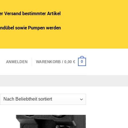
er Versand bestimmter Artikel
adendübel sowie Pumpen werden
0
ANMELDEN
WARENKORB /
0,00
€
ch
iebtheit
tiert