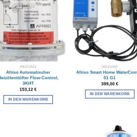
Zur
Zur
Wunschliste
Wunschl
hinzufügen
hinzufü
HEIZUNG
HEIZUNG
Afriso Automatischer
Afriso Smart Home WaterCont
Heizölentlüfter Flow-Control,
01 G1
3KHT
399,00
€
153,12
€
IN DEN WARENKORB
IN DEN WARENKORB