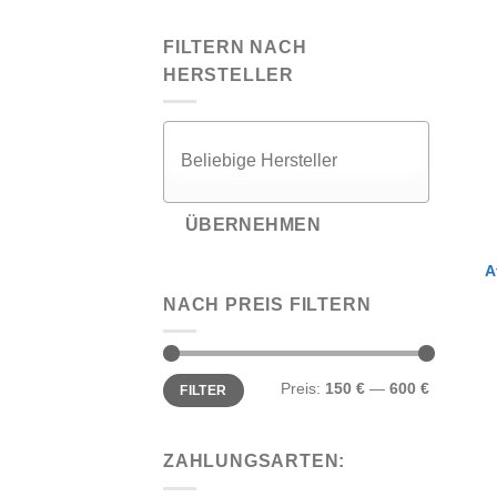
FILTERN NACH
HERSTELLER
ÜBERNEHMEN
A
NACH PREIS FILTERN
Min.
Max.
Preis:
150 €
—
600 €
FILTER
Preis
Preis
ZAHLUNGSARTEN: