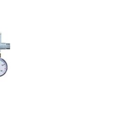
iste
gen