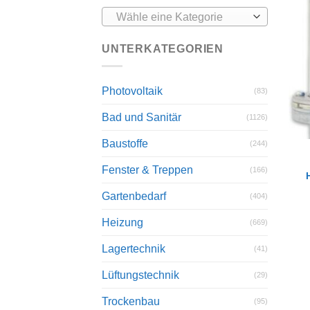
Wähle eine Kategorie
UNTERKATEGORIEN
Photovoltaik
(83)
Bad und Sanitär
(1126)
Baustoffe
(244)
Fenster & Treppen
(166)
Gartenbedarf
(404)
Heizung
(669)
Lagertechnik
(41)
Lüftungstechnik
(29)
Trockenbau
(95)