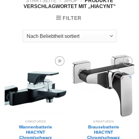
STARTSEITE
/
SHOP
/
PRODUKTE
VERSCHLAGWORTET MIT „HIACYNT“
FILTER
Zur
Zur
Wunschliste
Wunschliste
hinzufügen
hinzufügen
ARMATUREN
ARMATUREN
Wannenbatterie
Brausebatterie
HIACYNT
HIACYNT
Chrom/schwarz
Chrom/schwarz