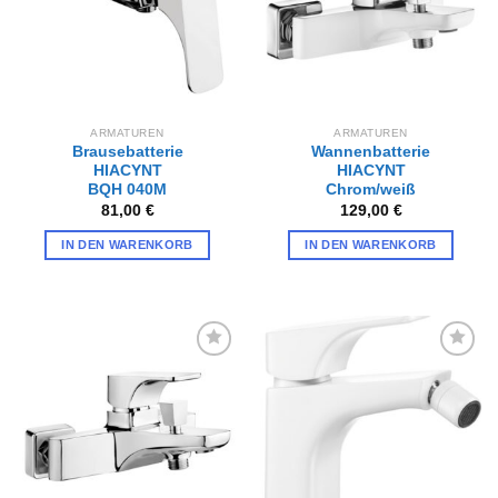
ARMATUREN
ARMATUREN
Brausebatterie
Wannenbatterie
HIACYNT
HIACYNT
BQH 040M
Chrom/weiß
81,00
€
129,00
€
IN DEN WARENKORB
IN DEN WARENKORB
Zur
Zur
Wunschliste
Wunschliste
hinzufügen
hinzufügen