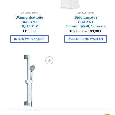
ARMATUREN
ARMATUREN
Wannenbatterie
Bidetarmatur
HIACYNT
HIACYNT
BQH 010M
Chrom , Weiß, Schwarz
119,00
€
102,00
€
–
109,00
€
IN DEN WARENKORB
AUSFÜHRUNG WÄHLEN
Dieses
Produkt
weist
mehrere
Varianten
Zur
auf.
Wunschliste
hinzufügen
Die
Optionen
können
auf
der
Produktseite
gewählt
BAD UND SANITÄR