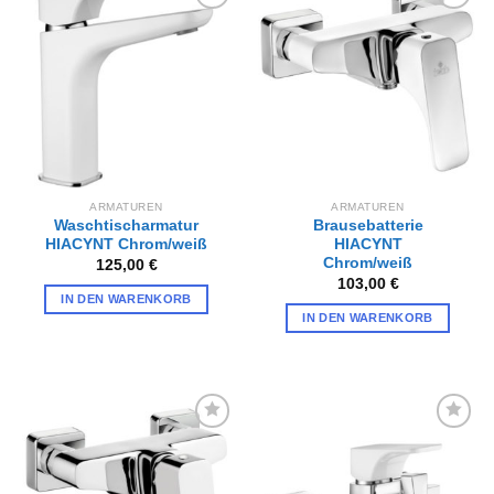
Zur
Zur
Wunschliste
Wunschliste
hinzufügen
hinzufügen
ARMATUREN
ARMATUREN
Waschtischarmatur
Brausebatterie
HIACYNT Chrom/weiß
HIACYNT
Chrom/weiß
125,00
€
103,00
€
IN DEN WARENKORB
IN DEN WARENKORB
Zur
Zur
Wunschliste
Wunschliste
hinzufügen
hinzufügen