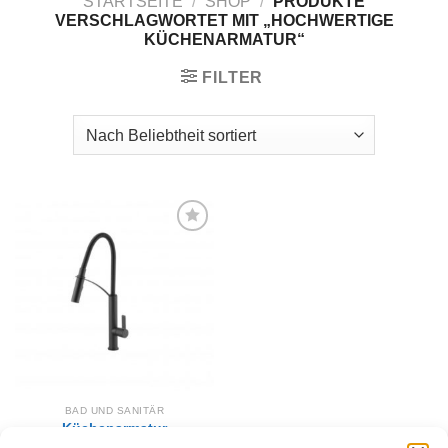
STARTSEITE
/
SHOP
/
PRODUKTE
VERSCHLAGWORTET MIT „HOCHWERTIGE
KÜCHENARMATUR“
FILTER
Zur
Wunschliste
hinzufügen
BAD UND SANITÄR
Küchenarmatur
GERBERA