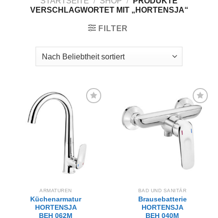
STARTSEITE
/
SHOP
/
PRODUKTE
VERSCHLAGWORTET MIT „HORTENSJA“
FILTER
Zur
Zur
Wunschliste
Wunschliste
hinzufügen
hinzufügen
ARMATUREN
BAD UND SANITÄR
Küchenarmatur
Brausebatterie
HORTENSJA
HORTENSJA
BEH 062M
BEH 040M