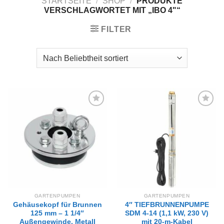
STARTSEITE
/
SHOP
/
PRODUKTE
VERSCHLAGWORTET MIT „IBO 4"“
FILTER
Zur
Zur
Wunschliste
Wunschliste
hinzufügen
hinzufügen
GARTENPUMPEN
GARTENPUMPEN
Gehäusekopf für Brunnen
4″ TIEFBRUNNENPUMPE
125 mm – 1 1/4″
SDM 4-14 (1,1 kW, 230 V)
Außengewinde, Metall
mit 20-m-Kabel