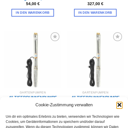
54,00
€
327,00
€
IN DEN WARENKORB
IN DEN WARENKORB
Zur
Zur
Wunschliste
Wunschliste
hinzufügen
hinzufügen
GARTENPUMPEN
GARTENPUMPEN
4″ TIEFBRUNNENPUMPE
4″ TIEFBRUNNENPUMPE
SDM 3-18 (1,5 kW, 230 V)
SD 3-14 (1,1 kW, 230 V)
Cookie-Zustimmung verwalten
mit 20-m-Kabel
mit 20-m-Kabel
333,00
€
309,00
€
Um dir ein optimales Erlebnis zu bieten, verwenden wir Technologien wie
IN DEN WARENKORB
IN DEN WARENKORB
Cookies, um Geräteinformationen zu speichern und/oder darauf
zuzugreifen. Wenn du diesen Technologien zustimmst, können wir Daten