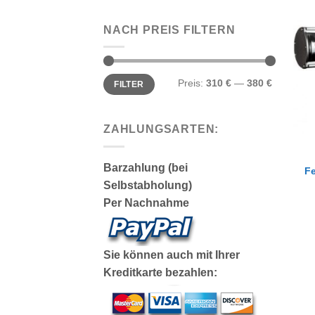
NACH PREIS FILTERN
Min.
Max.
Preis:
310 €
—
380 €
FILTER
Preis
Preis
ZAHLUNGSARTEN:
Barzahlung (bei
F
Selbstabholung)
Per Nachnahme
Sie können auch mit Ihrer
Kreditkarte bezahlen: