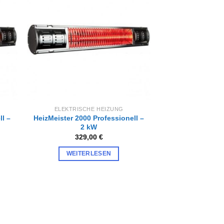
Zur
iste
Wunschliste
gen
hinzufügen
ELEKTRISCHE HEIZUNG
ll –
HeizMeister 2000 Professionell –
2 kW
329,00
€
WEITERLESEN