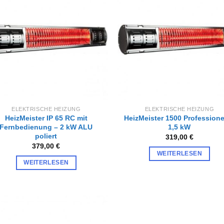
Zur
Zur
Wunschliste
Wunschl
hinzufügen
hinzufü
ELEKTRISCHE HEIZUNG
ELEKTRISCHE HEIZUNG
HeizMeister IP 65 RC mit
HeizMeister 1500 Professione
Fernbedienung – 2 kW ALU
1,5 kW
poliert
319,00
€
379,00
€
WEITERLESEN
WEITERLESEN
Zur