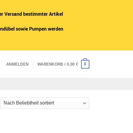
er Versand bestimmter Artikel
adendübel sowie Pumpen werden
0
ANMELDEN
WARENKORB /
0,00
€
ch
iebtheit
tiert