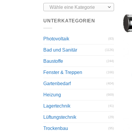
Wähle eine Kategorie
UNTERKATEGORIEN
Photovoltaik
(83)
Bad und Sanitär
(1126)
Baustoffe
(244)
Fenster & Treppen
(166)
Gartenbedarf
(404)
Heizung
(669)
Lagertechnik
(41)
Lüftungstechnik
(29)
Trockenbau
(95)