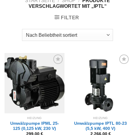
STARTSEITE
/
SHOP
/
PRODUKTE
VERSCHLAGWORTET MIT „IPTL“
FILTER
Zur
Zur
Wunschliste
Wunschliste
hinzufügen
hinzufügen
HEIZUNG
HEIZUNG
Umwälzpumpe IPML 25-
Umwälzpumpe IPTL 80-23
125 (0,125 kW, 230 V)
(5,5 kW, 400 V)
299,00
€
2.266,00
€