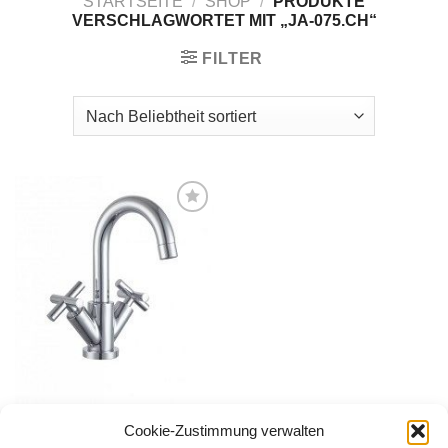
STARTSEITE
/
SHOP
/
PRODUKTE
VERSCHLAGWORTET MIT „JA-075.CH“
FILTER
Zur
Wunschliste
hinzufügen
ARMATUREN
Cookie-Zustimmung verwalten
Waschtischarmatur JaWa