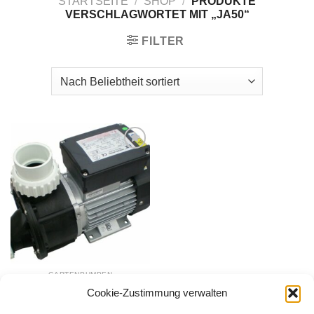
STARTSEITE
/
SHOP
/
PRODUKTE
VERSCHLAGWORTET MIT „JA50“
FILTER
Zur
Wunschliste
hinzufügen
GARTENPUMPEN
Poolpumpe JA50
Cookie-Zustimmung verwalten
Filterpumpe
129,00
€