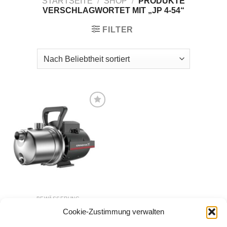
STARTSEITE
/
SHOP
/
PRODUKTE
VERSCHLAGWORTET MIT „JP 4-54“
FILTER
Zur
Wunschliste
hinzufügen
BEWÄSSERUNG
Grundfos JP 4-54 S-BBVP
Cookie-Zustimmung verwalten
Gartenpumpe/Wasserpumpe
279,99
€