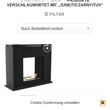
STARTSEITE
/
SHOP
/
PRODUKTE
VERSCHLAGWORTET MIT „JUNE/T/CZARNY/TUV“
FILTER
Zur
Wunschliste
hinzufügen
KAMINOFEN
Biokamin JUNE TUNNEL
Cookie-Zustimmung verwalten
TÜV SCHWARZ
663,00
€