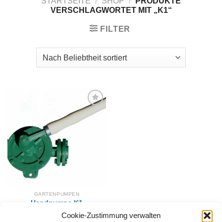
STARTSEITE
/
SHOP
/
PRODUKTE
VERSCHLAGWORTET MIT „K1“
FILTER
Zur
Wunschliste
hinzufügen
GARTENPUMPEN
Handpumpe K1
Flügelpumpe für Wasser
Cookie-Zustimmung verwalten
Benzin Diesel