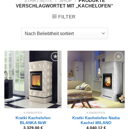
STARTSEITE
/
SHOP
/
PRODUKTE
VERSCHLAGWORTET MIT „KACHELOFEN“
FILTER
Zur
Zur
Wunschliste
Wunschliste
hinzufügen
hinzufügen
KAMINOFEN
KAMINOFEN
Kratki Kachelofen
Kratki Kachelofen Nadia
BLANKA 8kW
Kachel MILANO
3.329,00
€
4.040,12
€