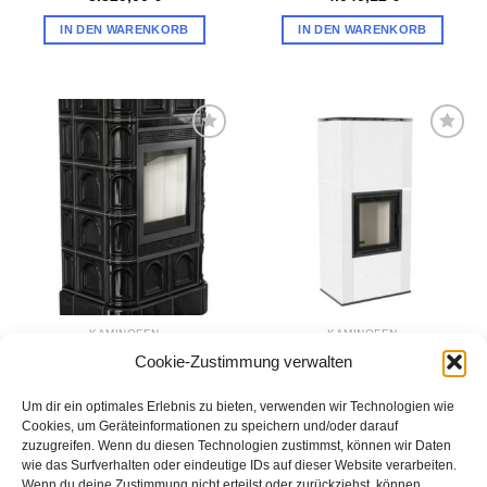
IN DEN WARENKORB
IN DEN WARENKORB
Zur
Zur
Wunschliste
Wunschliste
hinzufügen
hinzufügen
KAMINOFEN
KAMINOFEN
Kratki Kachelofen
Kratki Kachelofen Nadia
Cookie-Zustimmung verwalten
Schwarz BLANKA 8kW
Kachel PADIA 8,RYFEL
3.159,00
€
2.839,00
€
Um dir ein optimales Erlebnis zu bieten, verwenden wir Technologien wie
IN DEN WARENKORB
IN DEN WARENKORB
Cookies, um Geräteinformationen zu speichern und/oder darauf
zuzugreifen. Wenn du diesen Technologien zustimmst, können wir Daten
wie das Surfverhalten oder eindeutige IDs auf dieser Website verarbeiten.
Wenn du deine Zustimmung nicht erteilst oder zurückziehst, können