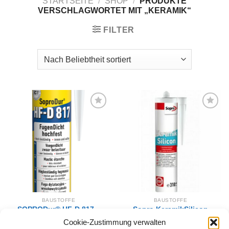
STARTSEITE
/
SHOP
/
PRODUKTE
VERSCHLAGWORTET MIT „KERAMIK“
FILTER
Zur
Zur
Wunschliste
Wunschliste
hinzufügen
hinzufügen
BAUSTOFFE
BAUSTOFFE
SOPRODur® HF-D 817 –
Sopro KeramikSilicon
FugenDicht hochfest –
310ml versch. Farben
Cookie-Zustimmung verwalten
310ml
15,30
€
–
18,00
€