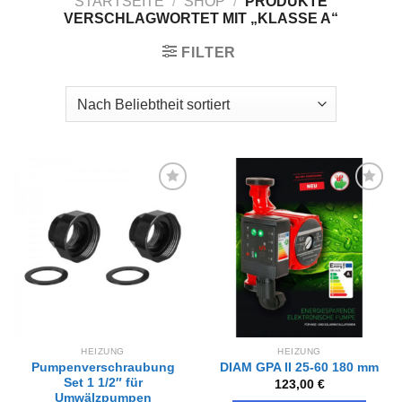
STARTSEITE
/
SHOP
/
PRODUKTE
VERSCHLAGWORTET MIT „KLASSE A“
FILTER
Zur
Zur
Wunschliste
Wunschliste
hinzufügen
hinzufügen
HEIZUNG
HEIZUNG
Pumpenverschraubung
DIAM GPA II 25-60 180 mm
Set 1 1/2″ für
123,00
€
Umwälzpumpen