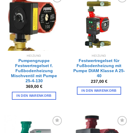
Zur
Zur
Wunschliste
Wunschliste
hinzufügen
hinzufügen
HEIZUNG
HEIZUNG
Pumpengruppe
Festwertregelset für
Festwertregelset f.
Fußbodenheizung mit
Fußbodenheizung
Pumpe DIAM Klasse A 25-
Mischventil mit Pumpe
40
25-4-130
237,00
€
369,00
€
IN DEN WARENKORB
IN DEN WARENKORB
Zur
Zur