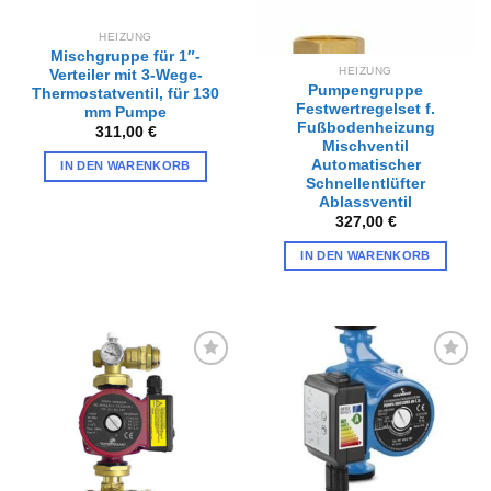
HEIZUNG
Mischgruppe für 1″-
HEIZUNG
Verteiler mit 3-Wege-
Pumpengruppe
Thermostatventil, für 130
Festwertregelset f.
mm Pumpe
Fußbodenheizung
311,00
€
Mischventil
Automatischer
IN DEN WARENKORB
Schnellentlüfter
Ablassventil
327,00
€
IN DEN WARENKORB
Zur
Zur
Wunschliste
Wunschliste
hinzufügen
hinzufügen