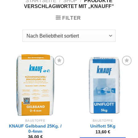
STARTSEITE
/
SHOP
/
PRODUKTE
VERSCHLAGWORTET MIT „KNAUFF“
FILTER
Zur
Zur
Wunschliste
Wunschliste
hinzufügen
hinzufügen
BAUSTOFFE
BAUSTOFFE
KNAUF Gelbband 25Kg. /
Uniflott 5Kg
0-4mm
13,60
€
36,00
€