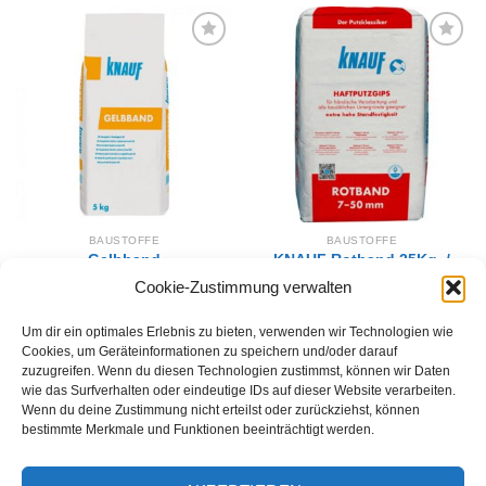
Zur
Zur
Wunschliste
Wunschliste
hinzufügen
hinzufügen
BAUSTOFFE
BAUSTOFFE
Gelbband
KNAUF Rotband 25Kg. /
Flächenspachtelmasse 0-
7-50mm
Cookie-Zustimmung verwalten
4 mm 5Kg
27,90
€
14,60
€
IN DEN WARENKORB
Um dir ein optimales Erlebnis zu bieten, verwenden wir Technologien wie
IN DEN WARENKORB
Cookies, um Geräteinformationen zu speichern und/oder darauf
zuzugreifen. Wenn du diesen Technologien zustimmst, können wir Daten
wie das Surfverhalten oder eindeutige IDs auf dieser Website verarbeiten.
Wenn du deine Zustimmung nicht erteilst oder zurückziehst, können
bestimmte Merkmale und Funktionen beeinträchtigt werden.