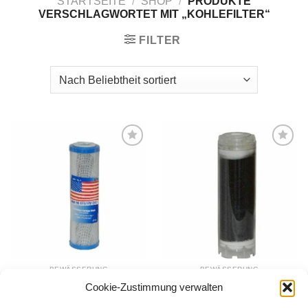
STARTSEITE
/
SHOP
/
PRODUKTE
VERSCHLAGWORTET MIT „KOHLEFILTER“
FILTER
Zur
Zur
Wunschliste
Wunschliste
hinzufügen
hinzufügen
BEWÄSSERUNG
BEWÄSSERUNG
Filtereinsatz mit
Filtereinsatz Glas mit
Cookie-Zustimmung verwalten
Brikettkohle 10″
Aktivkohle 10″
14,40
€
17,20
€