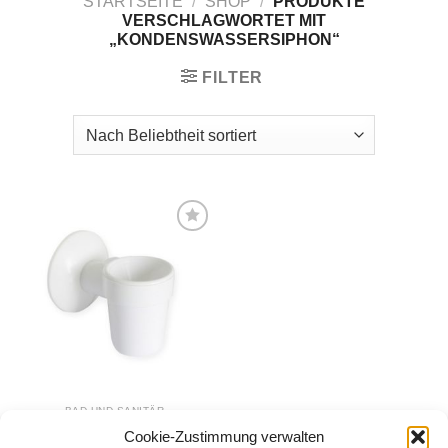
STARTSEITE
/
SHOP
/
PRODUKTE
VERSCHLAGWORTET MIT
„KONDENSWASSERSIPHON“
FILTER
Zur
Wunschliste
hinzufügen
BAD UND SANITÄR
Kondenswasserabscheider
Cookie-Zustimmung verwalten
Ø 65 mm