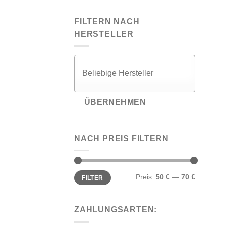
FILTERN NACH
HERSTELLER
ÜBERNEHMEN
NACH PREIS FILTERN
Min.
Max.
Preis:
50 €
—
70 €
FILTER
Preis
Preis
ZAHLUNGSARTEN: