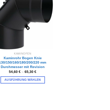
Zur
Wunschliste
hinzufügen
KAMINOFEN
Kaminrohr Bogen Knie
130/150/160/180/200/220 mm
Durchmesser mit Revision
54,60
€
–
65,30
€
AUSFÜHRUNG WÄHLEN
Dieses
Produkt
weist
mehrere
Varianten