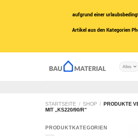
aufgrund einer urlaubsbeding
Artikel aus den Kategorien P
Zum
Inhalt
springen
STARTSEITE
/
SHOP
/
PRODUKTE V
MIT „KS220/90/R“
PRODUKTKATEGORIEN