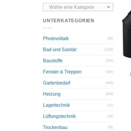
Wähle eine Kategorie
UNTERKATEGORIEN
Photovoltaik
(83)
Bad und Sanitär
(1126)
Baustoffe
(244)
Fenster & Treppen
(166)
Gartenbedarf
(404)
Heizung
(669)
Lagertechnik
(41)
Lüftungstechnik
(29)
Trockenbau
(95)