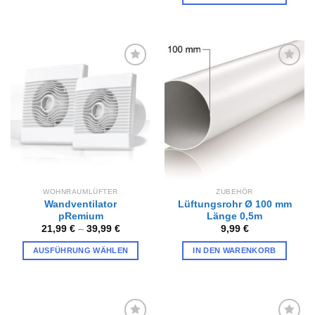
weist
mehrere
Varianten
auf.
Die
Zur
Zur
Optionen
Wunschliste
Wunschliste
können
hinzufügen
hinzufügen
auf
der
Produktseite
gewählt
werden
WOHNRAUMLÜFTER
ZUBEHÖR
Wandventilator
Lüftungsrohr Ø 100 mm
pRemium
Länge 0,5m
21,99
€
–
39,99
€
9,99
€
AUSFÜHRUNG WÄHLEN
IN DEN WARENKORB
Dieses
Produkt
weist
mehrere