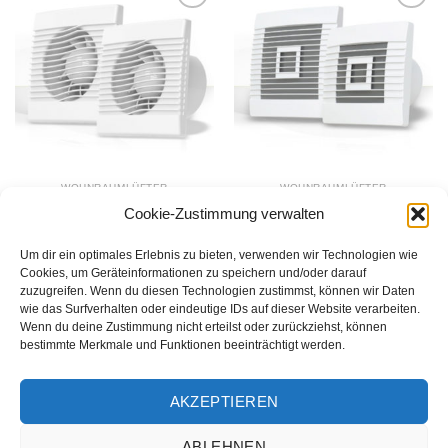
Varianten
Zur
Zur
auf.
Wunschliste
Wunschliste
hinzufügen
hinzufügen
Die
Optionen
können
auf
der
Produktseite
gewählt
WOHNRAUMLÜFTER
WOHNRAUMLÜFTER
werden
Wandventilator
Wohnraumlüfter
Cookie-Zustimmung verwalten
pRim
pRestige
21,99
€
–
41,30
€
36,30
€
–
54,99
€
Um dir ein optimales Erlebnis zu bieten, verwenden wir Technologien wie
AUSFÜHRUNG WÄHLEN
AUSFÜHRUNG WÄHLEN
Cookies, um Geräteinformationen zu speichern und/oder darauf
zuzugreifen. Wenn du diesen Technologien zustimmst, können wir Daten
Dieses
Dieses
wie das Surfverhalten oder eindeutige IDs auf dieser Website verarbeiten.
Produkt
Produkt
Wenn du deine Zustimmung nicht erteilst oder zurückziehst, können
weist
weist
bestimmte Merkmale und Funktionen beeinträchtigt werden.
mehrere
mehrere
Varianten
Varianten
auf.
auf.
AKZEPTIEREN
Die
Die
Optionen
Optionen
ABLEHNEN