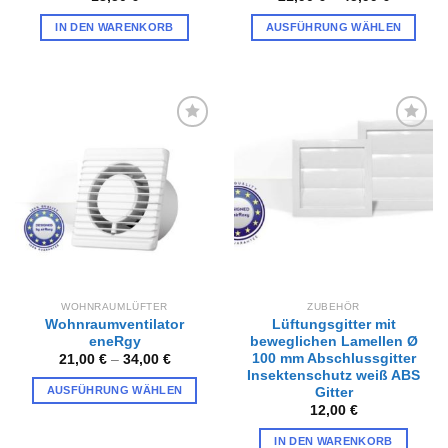
IN DEN WARENKORB
AUSFÜHRUNG WÄHLEN
Dieses
Produkt
weist
mehrere
Varianten
Zur
Zur
auf.
Wunschliste
Wunschliste
hinzufügen
hinzufügen
Die
Optionen
können
auf
der
Produktseite
gewählt
WOHNRAUMLÜFTER
ZUBEHÖR
werden
Wohnraumventilator
Lüftungsgitter mit
eneRgy
beweglichen Lamellen Ø
100 mm Abschlussgitter
21,00
€
–
34,00
€
Insektenschutz weiß ABS
AUSFÜHRUNG WÄHLEN
Gitter
12,00
€
Dieses
Produkt
IN DEN WARENKORB