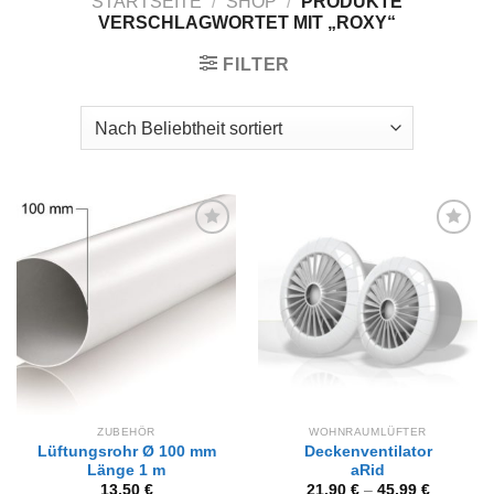
STARTSEITE
/
SHOP
/
PRODUKTE
VERSCHLAGWORTET MIT „ROXY“
FILTER
Zur
Zur
Wunschliste
Wunschliste
hinzufügen
hinzufügen
ZUBEHÖR
WOHNRAUMLÜFTER
Lüftungsrohr Ø 100 mm
Deckenventilator
Länge 1 m
aRid
13,50
€
21,90
€
–
45,99
€