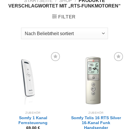
STARTSEITE
/
SHOP
/
PRODUKTE
VERSCHLAGWORTET MIT „RTS-FUNKMOTOREN“
FILTER
Zur
Zur
Wunschliste
Wunschliste
hinzufügen
hinzufügen
ZUBEHÖR
ZUBEHÖR
Somfy 1 Kanal
Somfy Telis 16 RTS Silver
Fernsteuerung
16-Kanal Funk
Handsender
69,00
€