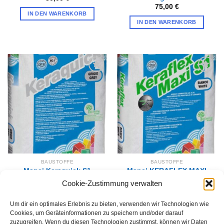
75,00
€
IN DEN WARENKORB
IN DEN WARENKORB
Zur
Zur
Wunschliste
Wunschliste
hinzufügen
hinzufügen
BAUSTOFFE
BAUSTOFFE
Mapei Keraquick S1
Mapei KERAFLEX MAXI
Flexklebemörtel schnell
S1 23Kg. Weiss
Cookie-Zustimmung verwalten
25Kg Grau
36,00
€
39,00
€
IN DEN WARENKORB
Um dir ein optimales Erlebnis zu bieten, verwenden wir Technologien wie
IN DEN WARENKORB
Cookies, um Geräteinformationen zu speichern und/oder darauf
zuzugreifen. Wenn du diesen Technologien zustimmst, können wir Daten