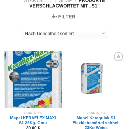
STARTSEITE
/
SHOP
/
PRODUKTE
VERSCHLAGWORTET MIT „S1“
FILTER
Zur
Zur
Wunschliste
Wunschliste
hinzufügen
hinzufügen
BAUSTOFFE
BAUSTOFFE
Mapei KERAFLEX MAXI
Mapei Keraquick S1
S1 25Kg. Grau
Flexklebemörtel schnell
23Kg Weiss
30,00
€