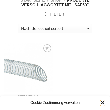
STARTSEITE
/
SHOP
/
PRODUKTE
VERSCHLAGWORTET MIT „SAF50“
FILTER
Zur
Wunschliste
hinzufügen
BEWÄSSERUNG
Saugschlauch/Druckschlauch
Cookie-Zustimmung verwalten
50 mm, 25 m,
126,00
€