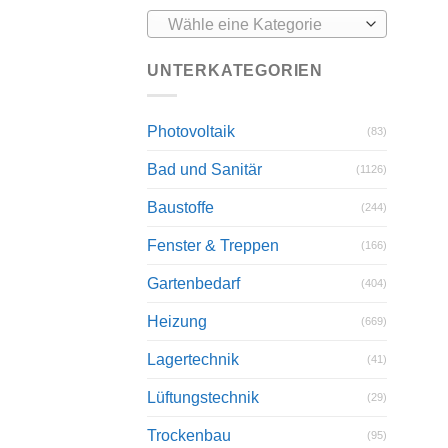
Wähle eine Kategorie
UNTERKATEGORIEN
Photovoltaik
(83)
Bad und Sanitär
(1126)
Baustoffe
(244)
Fenster & Treppen
(166)
Gartenbedarf
(404)
Heizung
(669)
Lagertechnik
(41)
Lüftungstechnik
(29)
Trockenbau
(95)