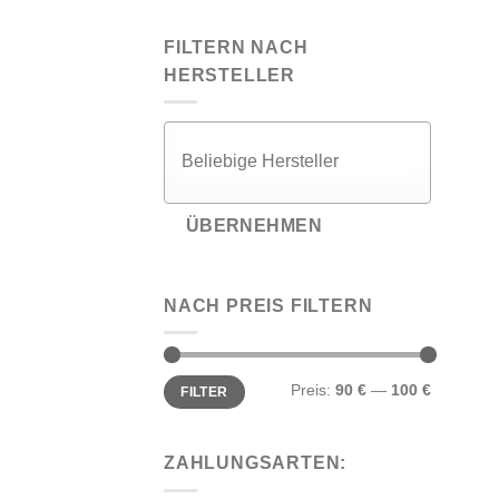
FILTERN NACH
HERSTELLER
ÜBERNEHMEN
NACH PREIS FILTERN
Min.
Max.
Preis:
90 €
—
100 €
FILTER
Preis
Preis
ZAHLUNGSARTEN: