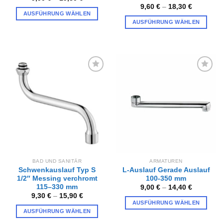
9,60
€
–
18,30
€
AUSFÜHRUNG WÄHLEN
AUSFÜHRUNG WÄHLEN
Dieses
Dieses
Produkt
Produkt
weist
weist
mehrere
mehrere
Varianten
Varianten
auf.
Zur
Zur
auf.
Wunschliste
Wunschliste
Die
hinzufügen
hinzufügen
Die
Optionen
Optionen
können
können
auf
auf
der
der
Produktseite
Produktseite
gewählt
gewählt
werden
BAD UND SANITÄR
ARMATUREN
werden
Schwenkauslauf Typ S
L-Auslauf Gerade Auslauf
1/2″ Messing verchromt
100-350 mm
115–330 mm
9,00
€
–
14,40
€
9,30
€
–
15,90
€
AUSFÜHRUNG WÄHLEN
AUSFÜHRUNG WÄHLEN
Dieses
Dieses