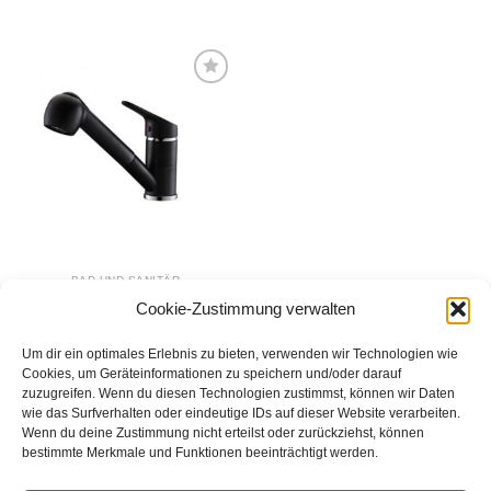
Produkt
Produkt
weist
weist
mehrere
mehrere
Varianten
Varianten
auf.
Zur
auf.
Wunschliste
Die
hinzufügen
Die
Optionen
Optionen
können
können
auf
auf
der
der
Produktseite
Produktseite
gewählt
gewählt
werden
BAD UND SANITÄR
werden
Küchenarmatur
Cookie-Zustimmung verwalten
VIRGINIA Schwarz
123,00
€
Um dir ein optimales Erlebnis zu bieten, verwenden wir Technologien wie
IN DEN WARENKORB
Cookies, um Geräteinformationen zu speichern und/oder darauf
zuzugreifen. Wenn du diesen Technologien zustimmst, können wir Daten
wie das Surfverhalten oder eindeutige IDs auf dieser Website verarbeiten.
Wenn du deine Zustimmung nicht erteilst oder zurückziehst, können
bestimmte Merkmale und Funktionen beeinträchtigt werden.