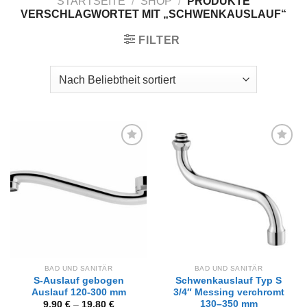
STARTSEITE
/
SHOP
/
PRODUKTE
VERSCHLAGWORTET MIT „SCHWENKAUSLAUF“
FILTER
Zur
Zur
Wunschliste
Wunschliste
hinzufügen
hinzufügen
BAD UND SANITÄR
BAD UND SANITÄR
S-Auslauf gebogen
Schwenkauslauf Typ S
Auslauf 120-300 mm
3/4″ Messing verchromt
130–350 mm
9,90
€
–
19,80
€