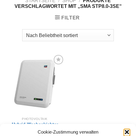
STARTSEITE
/
SHOP
/
PRODUKTE
VERSCHLAGWORTET MIT „SMA STP8.0-3SE“
FILTER
Zur
Wunschliste
hinzufügen
PHOTOVOLTAIK
Hybrid-Wechselrichter
SMA SUNNY TRIPOWER
Cookie-Zustimmung verwalten
8.0 Smart Energy