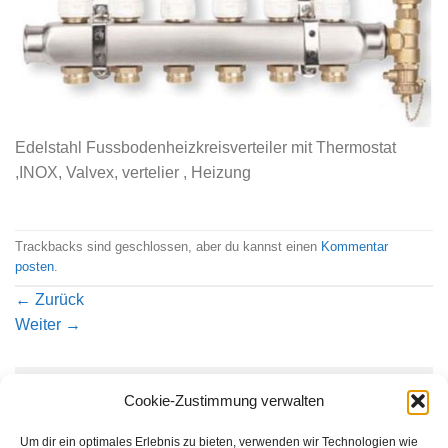
Edelstahl Fussbodenheizkreisverteiler mit Thermostat
,INOX, Valvex, vertelier , Heizung
Trackbacks sind geschlossen, aber du kannst einen
Kommentar
posten
.
←
Zurück
Weiter
→
Schreibe einen Kommentar
Cookie-Zustimmung verwalten
Du musst
angemeldet
sein, um einen Kommentar
Um dir ein optimales Erlebnis zu bieten, verwenden wir Technologien wie