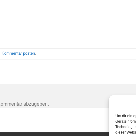
n
Kommentar posten
.
Kommentar abzugeben.
Um dir ein o
Geräteinfor
Technologien
dieser Websi