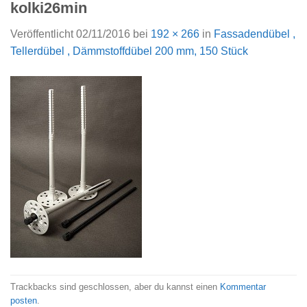
kolki26min
Veröffentlicht
02/11/2016
bei
192 × 266
in
Fassadendübel ,
Tellerdübel , Dämmstoffdübel 200 mm, 150 Stück
Trackbacks sind geschlossen, aber du kannst einen
Kommentar
posten
.