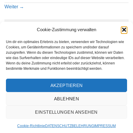
Weiter
→
Schreibe einen Kommentar
Cookie-Zustimmung verwalten
Du musst
angemeldet
sein, um einen Kommentar
Um dir ein optimales Erlebnis zu bieten, verwenden wir Technologien wie
abzugeben.
Cookies, um Geräteinformationen zu speichern und/oder darauf
zuzugreifen. Wenn du diesen Technologien zustimmst, können wir Daten
wie das Surfverhalten oder eindeutige IDs auf dieser Website verarbeiten.
Wenn du deine Zustimmung nicht erteilst oder zurückziehst, können
bestimmte Merkmale und Funktionen beeinträchtigt werden.
AKZEPTIEREN
ABLEHNEN
AGB
IMPRESSUM
WIDERRUFSBELEHRUNG
HÄUFIGE FRAGEN
VERSANDMETHODEN
KONTAKT
DATENSCHUTZBELEHRUNG
EINSTELLUNGEN ANSEHEN
DATENSCHUTZEINSTELLUNGEN BENUTZER
LÖSCHANFRAGE
COOKIE-RICHTLINIE (EU)
Cookie-Richtlinie
DATENSCHUTZBELEHRUNG
IMPRESSUM
Copyright 2026 © BAUMATERIAL