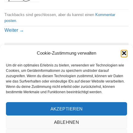
Trackbacks sind geschlossen, aber du kannst einen
Kommentar
posten
.
Weiter
→
Schreibe einen Kommentar
Cookie-Zustimmung verwalten
Du musst
angemeldet
sein, um einen Kommentar
Um dir ein optimales Erlebnis zu bieten, verwenden wir Technologien wie
abzugeben.
Cookies, um Geräteinformationen zu speichern und/oder darauf
zuzugreifen. Wenn du diesen Technologien zustimmst, können wir Daten
wie das Surfverhalten oder eindeutige IDs auf dieser Website verarbeiten.
Wenn du deine Zustimmung nicht erteilst oder zurückziehst, können
bestimmte Merkmale und Funktionen beeinträchtigt werden.
AKZEPTIEREN
ABLEHNEN
AGB
IMPRESSUM
WIDERRUFSBELEHRUNG
HÄUFIGE FRAGEN
VERSANDMETHODEN
KONTAKT