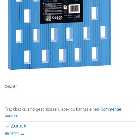
cezar
Trackbacks sind geschlossen, aber du kannst einen
Kommentar
posten
.
←
Zurück
Weiter
→