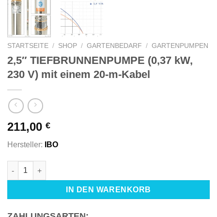
STARTSEITE
/
SHOP
/
GARTENBEDARF
/
GARTENPUMPEN
2,5″ TIEFBRUNNENPUMPE (0,37 kW,
230 V) mit einem 20-m-Kabel
211,00
€
Hersteller:
IBO
2,5" TIEFBRUNNENPUMPE (0,37 kW, 230 V) mit einem 20-m-Kab
IN DEN WARENKORB
ZAHLUNGSARTEN: